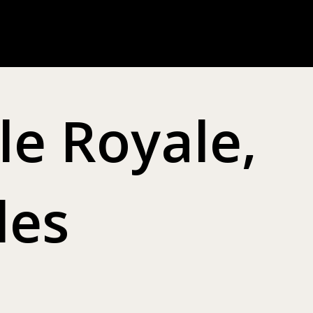
le Royale,
les
___